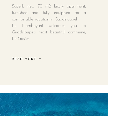
Superb new 70 m2 luxury apartment,
furnished and fully equipped for a
comfortable vacation in Guadeloupe!
Le Flamboyant welcomes you to
Guadeloupe’s most beautiful commune,
Le Gosier.
READ MORE