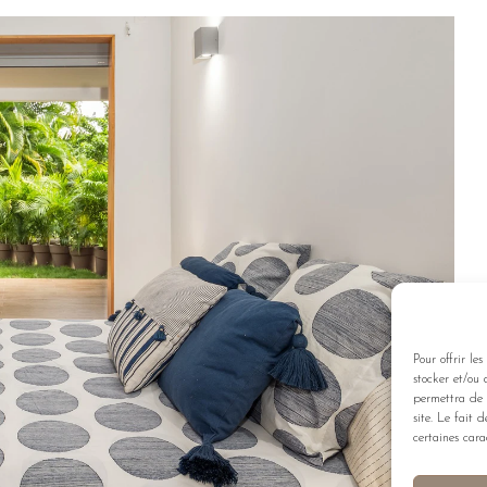
Pour offrir le
stocker et/ou 
permettra de 
site. Le fait 
certaines carac