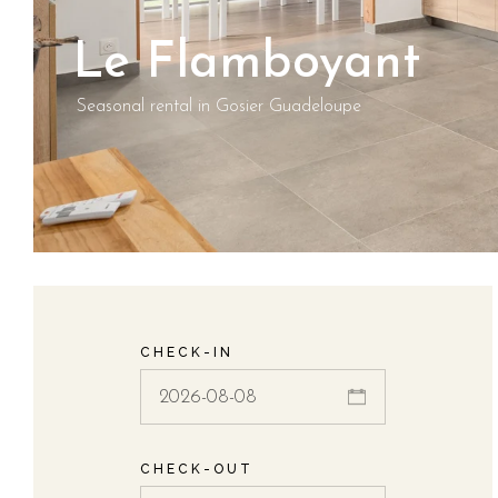
Le Flamboyant
Seasonal rental in Gosier Guadeloupe
CHECK-IN
CHECK-OUT