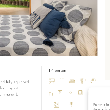
1-4 person
nd fully equipped
 Flamboyant
commune, L
Pour offrir le
stocker et/ou 