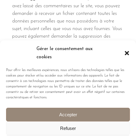
avez laissé des commentaires sur le site, vous pouvez
demander à recevoir un fichier contenant toutes les
données personnelles que nous possédons à votre
sujet, incluant celles que vous nous avez fournies. Vous
pouvez également demander la suppression des
données personnelles vous concernant. Cela ne prend
Gérer le consentement aux
pas en compte les données stockées à des fins
cookies
administratives, légales ou pour des raisons de
sécurité.
Pour offrir les meilleures expériences, nous utilisons des technologies telles que les
cookies pour stocker et/ou accéder aux informations des appareils. Le fait de
Où vos données sont
consentir à ces technologies nous permettra de traiter des données telles que le
comportement de navigation ou les ID uniques sur ce site. Le fait de ne pas
consentir ou de retirer son consentement peut avoir un effet négatif sur certaines
envoyées
caractéristiques et fonctions.
Texte suggéré :
Les commentaires des visiteurs
Accepter
peuvent être vérifiés à l’aide d’un service automatisé
de détection des commentaires indésirables.
Refuser